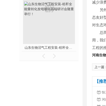
减少浪
另
态友好
对生态
总
用，我
河南生物沼气工程-厉害了，我的沼气！
山东生物沼气工程安装-秸秆全能量转化发电项目高端研讨会隆重举行！
工程的
河南生
上一篇
【推
恒
河