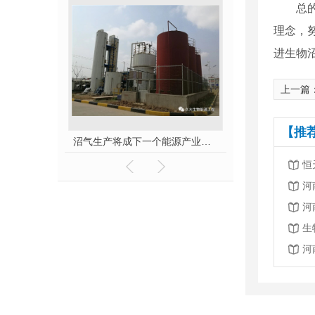
总
理念，
进生物
上一篇
【推
河南生物沼气工程报价-秸秆不让烧咋办？
沼气生产将成下一个能源产业风口
恒
河
河
生
河