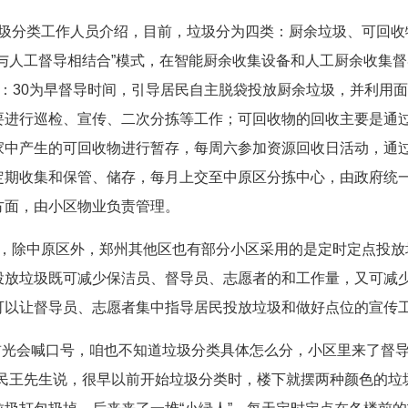
分类工作人员介绍，目前，垃圾分为四类：厨余垃圾、可回收
能与人工督导相结合”模式，在智能厨余收集设备和人工厨余收集督
0-9：30为早督导时间，引导居民自主脱袋投放厨余垃圾，并利
要进行巡检、宣传、二次分拣等工作；可回收物的回收主要是通过
家中产生的可回收物进行暂存，每周六参加资源回收日活动，通
定期收集和保管、储存，每月上交至中原区分拣中心，由政府统一
方面，由小区物业负责管理。
除中原区外，郑州其他区也有部分小区采用的是定时定点投放垃
投放垃圾既可减少保洁员、督导员、志愿者的和工作量，又可减
可以让督导员、志愿者集中指导居民投放垃圾和做好点位的宣传
光会喊口号，咱也不知道垃圾分类具体怎么分，小区里来了督导
居民王先生说，很早以前开始垃圾分类时，楼下就摆两种颜色的垃