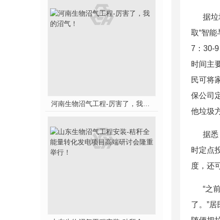
据垃圾
取“智
7：3
时间主
民可将
保公司
河南生物沼气工程-厉害了，我的沼气！
他垃圾
据悉，
时定点
度，还
“之前
了。”