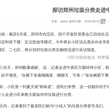
探访郑州垃圾分类走进
作者：admin 发布日期： 2020-08-03
者按：截至6月底，郑州市内五区、四个开发区管委会已启动生活垃
圾定时拎下楼、定点投放等模式，今年将从小区试点逐步向全市推
城区、二七区，将分别对垃圾分类实施情况进行采访报道。
小区垃圾投放点 时梦园
伏天，郑州酷暑难耐。.近，记者走进中原区方圆经纬小区，郁
，好不惬意。“在楼下坐着喝喝茶、聊聊天，可美！”坐在树荫下
，小区里一到夏天就“有味道”。居民们夸赞，这一切都归功于
专人走进小区来教大家如何对垃圾进行分类。
内，记者看到了被居民们称为“小绿人”的垃圾分类督导员们。