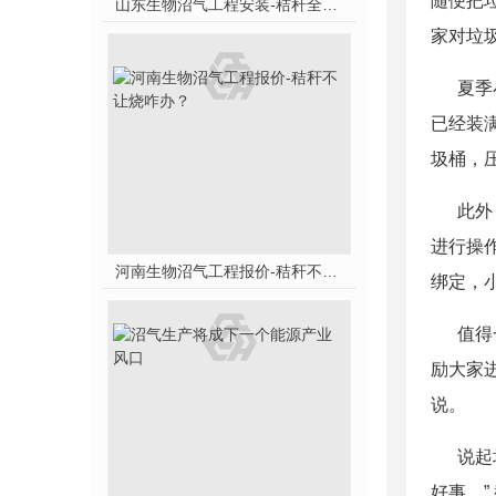
随便把
山东生物沼气工程安装-秸秆全能量转化发电项目高端研讨会隆重举行！
家对垃
夏季小
已经装
圾桶，
此外，
进行操
河南生物沼气工程报价-秸秆不让烧咋办？
绑定，
值得一
励大家
说。
说起垃
好事。