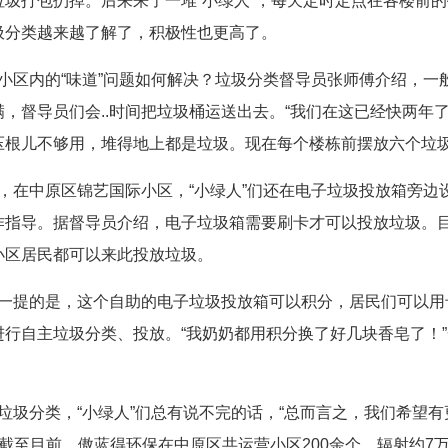
垃圾打包扔掉。后来来了一堆“小绿人”，每天定时定点在各楼前
圾分类越来越了解了，积极性也更高了。
区内的“味道”问题如何解决？垃圾分类督导员张师傅介绍，一
满，督导员们会..时间把垃圾桶运送出去。“我们在这已经快两年
压根儿不够用，堆得地上都是垃圾。现在每个楼栋前摆放六个垃圾
在中原区锦艺国际小区，“小绿人”们还在电子垃圾投放箱旁边
作指导。据督导员介绍，电子垃圾箱需要刷卡才可以投放垃圾。
小区居民都可以来此投放垃圾。
提的是，这个自助的电子垃圾投放箱可以积分，居民们可以用
进行自主垃圾分类、投放。“我奶奶都用积分换了好几块香皂了！
圾分类，“小绿人”们总有说不完的话，“总而言之，我们希望有
” 截至目前，傲蓝得环保在中原区共运营小区200余个，辐射约7