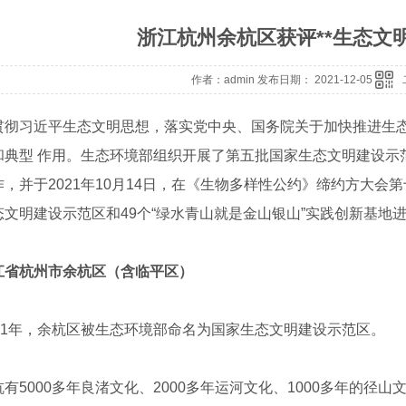
浙江杭州余杭区获评**生态文
作者：admin 发布日期： 2021-12-05
习近平生态文明思想，落实党中央、国务院关于加快推进生态
和典型 作用。生态环境部组织开展了第五批国家生态文明建设示
，并于2021年10月14日，在《生物多样性公约》缔约方大会
态文明建设示范区和49个“绿水青山就是金山银山”实践创新基地
江省杭州市余杭区（含临平区）
1年，余杭区被生态环境部命名为国家生态文明建设示范区。
5000多年良渚文化、2000多年运河文化、1000多年的径山