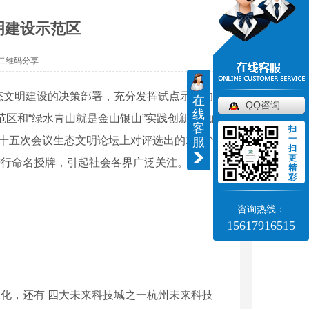
明建设示范区
二维码分享
文明建设的决策部署，充分发挥试点示范的平
在
QQ咨询
线
范区和“绿水青山就是金山银山”实践创新基地的
客
扫
一
第十五次会议生态文明论坛上对评选出的100个
服
扫
更
进行命名授牌，引起社会各界广泛关注。
精
彩
咨询热线：
15617916515
文化，还有 四大未来科技城之一杭州未来科技