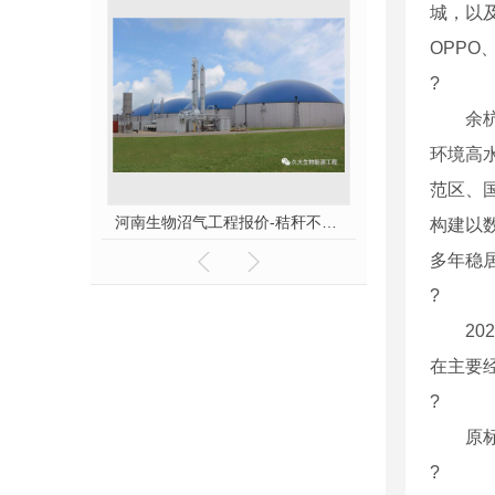
城，以
OPPO
?
余杭区
环境高
范区、
河南生物沼气工程报价-秸秆不让烧咋办？
沼气生产将成下一个能源产业风口
构建以
多年稳居
?
202
在主要
?
原标
?