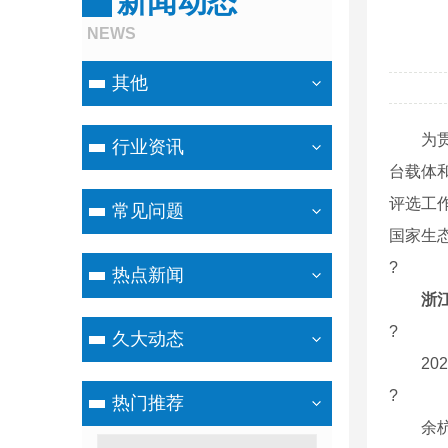
新闻动态
NEWS
其他
为贯彻
行业资讯
台载体
评选工作
常见问题
国家生
?
热点新闻
浙
?
久大动态
202
?
热门推荐
余杭有