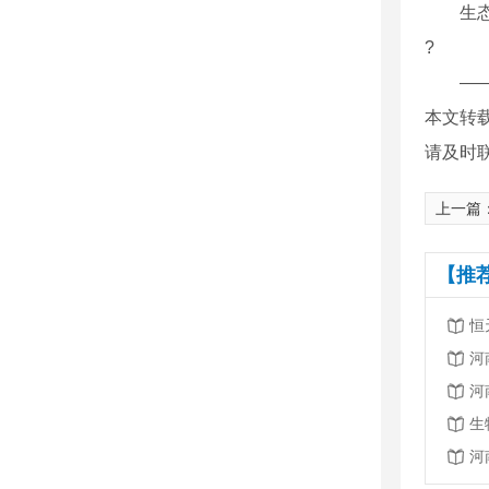
生态文
?
——浙
本文转
请及时
上一篇
【推
恒
河
河
生
河