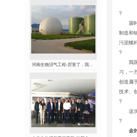
?
届时
制造和
污泥螺
?
我国泵
河南生物沼气工程-厉害了，我的沼气！
习，一
创造属
技术、
?
这次金
?
金