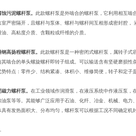
腐蚀污泥螺杆泵。
此款螺杆泵是外啮合的螺杆泵，它利用相互啮
出室严密隔开，且螺杆与泵体、螺杆与螺杆间互相形成密封腔， 
滑油、高粘度介质、含颗粒或纤维的介质。
锈钢高扬程螺杆泵。
此款螺杆泵是一种密闭式螺杆泵，属转子式
与其啮合的单头螺旋螺杆即转子组成。可以输送含有坚硬磨损性
优势特点：零件少、结构紧凑、体积小、维修简便，转子和定子
泥磁力螺杆泵。
在工业领域作润滑泵，在液压系统中作液压泵，
加油泵等等。其能够广泛应用于石油、化纤、冶金、机械、电力
体具有发热面积大、分布均匀，螺杆泵可以根据工况不同确定机封
…