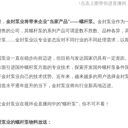
↑点击上图带你进直播间
，
金封泵业将带来企业“当家产品”——
螺杆泵
。
金封泵业作为
销售的公司，其螺杆泵的系列产品可谓是数不胜数、品种各异，
杆泵……金封泵业以专业姿态应对不同行业的不同处理需求，以
业一直在稳步向前迈进，但目前与发达国家仍具有一定差距。
方面引进国外螺杆泵方面的专业技术，探索开发国外螺杆泵备件
于金封泵业自己的技术优势。近年来，越来越多的用户选择金封
创造水平逐年提升的当下，金封泵业将向行业新高地迈进。
封泵业在视环会直播间中的“螺杆泵”，你不可不看！
封泵业的螺杆泵物料放送：