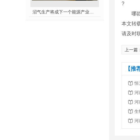
?
沼气生产将成下一个能源产业风口
哪款螺
本文转
请及时
上一篇
【推
恒
河
河
生
河