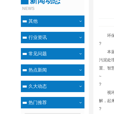
新闻动态
NEWS
其他
环保在
行业资讯
?
本届视
常见问题
污泥处
置、智
热点新闻
~
?
久大动态
视环会
解，起
热门推荐
?