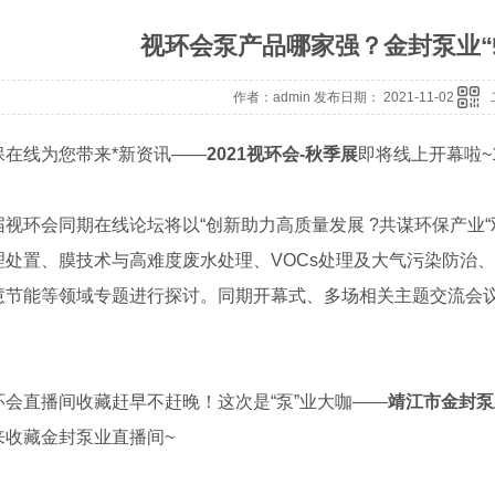
视环会泵产品哪家强？金封泵业“
作者：admin 发布日期： 2021-11-02
线为您带来*新资讯——
2021视环会-秋季展
即将线上开幕啦~
环会同期在线论坛将以“创新助力高质量发展 ?共谋环保产业“
理处置、膜技术与高难度废水处理、VOCs处理及大气污染防治
慧节能等领域专题进行探讨。同期开幕式、多场相关主题交流会
直播间收藏赶早不赶晚！这次是“泵”业大咖——
靖江市金封泵
来收藏金封泵业直播间~