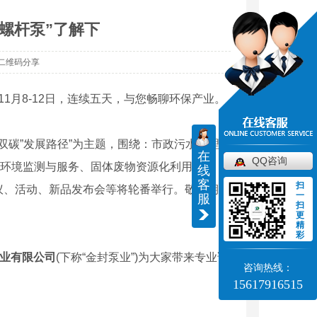
螺杆泵”了解下
二维码分享
11月8-12日，连续五天，与您畅聊环保产业。
双碳”发展路径”为主题，围绕：市政污水处理、
在
QQ咨询
、环境监测与服务、固体废物资源化利用与处
线
客
扫
议、活动、新品发布会等将轮番举行。敬请期待
一
服
扫
更
精
彩
业有限公司
(下称“金封泵业”)为大家带来专业讲
咨询热线：
15617916515