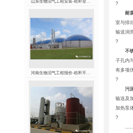
山东生物沼气工程安装-秸秆全能量转化发电项目高端研讨会隆重举行！
?
耐
室与排
输送润
?
不
子孔内
有多项
河南生物沼气工程报价-秸秆不让烧咋办？
?
污
输送及
加热泵
?
…