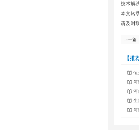
技术解
本文转
请及时
上一篇
【推
恒
河
河
生
河