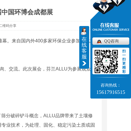
届中国环博会成都展
二维码分享
在
帷幕。来自国内外400多家环保企业参加了此次
QQ咨询
线
客
扫
一
服
扫
更
精
、交流。此次展会，芬兰ALLU为参展观众
彩
咨询热线：
15617916515
筛分破碎铲斗概念，ALLU品牌带来了土壤修
用专业技术，为处理、固化、稳定污染土质或固