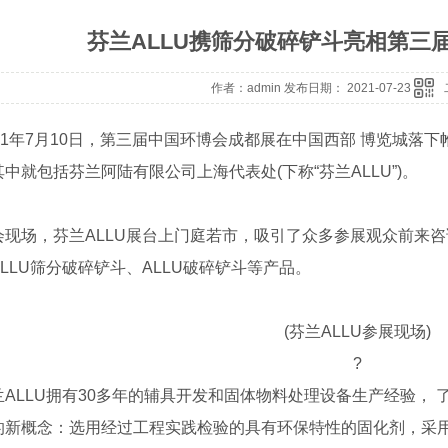
芬兰ALLU携筛分破碎铲斗亮相第三
作者：admin 发布日期： 2021-07-23
1年7月10日，第三届中国环博会成都展在中国西部 博览城落下
中就包括芬兰阿陆有限公司上海代表处(下称“芬兰ALLU”)。
场，芬兰ALLU展台上门庭若市，吸引了众多参展观众前来咨询
LLU筛分破碎铲斗、ALLU破碎铲斗等产品。
(芬兰ALLU参展现场)
?
LLU拥有30多年的辅具开发和固体物料处理设备生产经验， 了
的新概念：选用经过工程实践检验的具有环保特性的固化剂，采