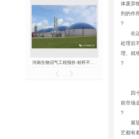
体废弃
剂的作
?
在运行
处理后
理、就
河南生物沼气工程报价-秸秆不让烧咋办？
沼气生产将成下一个能源产业风口
?
四十载
前市场
?
展望未
艺都有