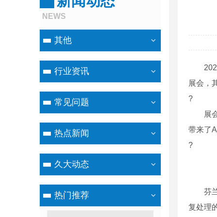
新闻动态
NEWS
其他
202
行业资讯
展会，其
?
常见问题
展会现
带来了A
热点新闻
?
久大动态
芬兰A
热门推荐
复处理