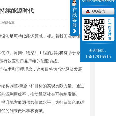
在
持续能源时代
QQ咨询
线
客
扫
二维码分享
一
服
扫
更
精
建设涉足可持续能源领域，标志着我国在实现清
彩
咨询热线：
多优点。河南生物柴油工程的启动将有助于降低
15617916515
还能有效应对日益严峻的能源挑战。
生产技术和管理理念，该项目将为当地经济发展
源结构调整和碳中和目标的实现贡献力量。通过
高能源利用效率，推动经济社会可持续发展。
，提升地方能源供给保障水平，为打造绿色低碳
时代的到来做出积极贡献。