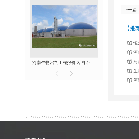
上一篇
【推
恒
河
河
山东生物沼气工程安装-秸秆全能量转化发电项目高端研讨会隆重举行！
河南生物沼气工程报价-秸秆不让烧咋办？
生
河