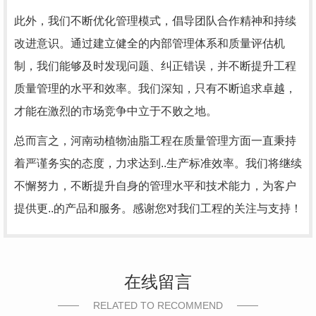
此外，我们不断优化管理模式，倡导团队合作精神和持续
改进意识。通过建立健全的内部管理体系和质量评估机
制，我们能够及时发现问题、纠正错误，并不断提升工程
质量管理的水平和效率。我们深知，只有不断追求卓越，
才能在激烈的市场竞争中立于不败之地。
总而言之，河南动植物油脂工程在质量管理方面一直秉持
着严谨务实的态度，力求达到..生产标准效率。我们将继续
不懈努力，不断提升自身的管理水平和技术能力，为客户
提供更..的产品和服务。感谢您对我们工程的关注与支持！
在线留言
RELATED TO RECOMMEND