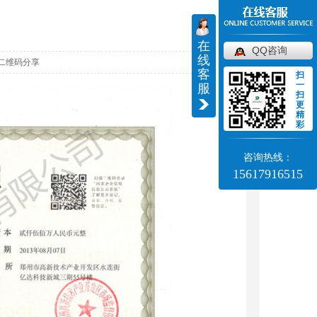
在
QQ咨询
线
二维码分享
客
扫
一
服
扫
更
精
彩
咨询热线：
15617916515