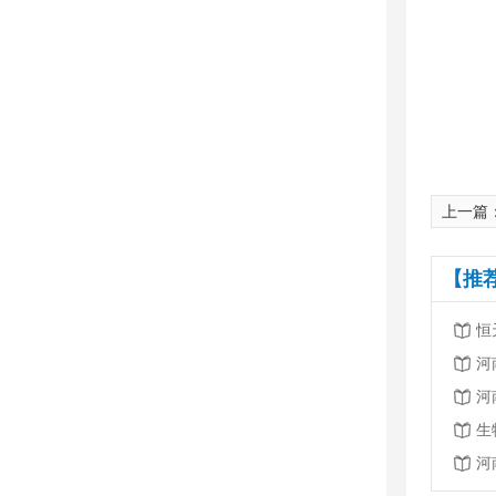
上一篇
【推
恒
河
河
生
河