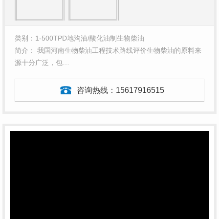
类别：1-500TPD地沟油/酸化油制生物柴油
简介： 我国河南生物柴油工程技术路线评价生物柴油的原料来
源十分广泛，包…
咨询热线：
15617916515